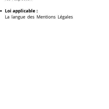
Loi applicable :
La langue des Mentions Légales
est la langue française.
Les Mentions Légales sont
soumises au droit français.
En cas de litige, les juridictions
françaises seront seules
compétentes.