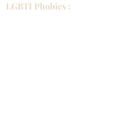
LGBTI Phobies :